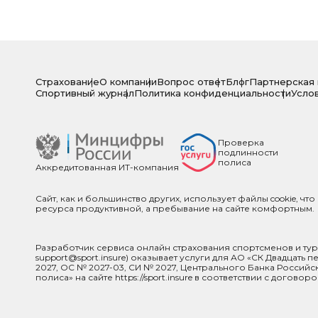
Страхование
О компании
Вопрос ответ
Блог
Партнерская
Спортивный журнал
Политика конфиденциальности
Усло
Проверка
подлинности
полиса
Аккредитованная ИТ-компания
Сайт, как и большинство других, использует файлы cookie, чт
ресурса продуктивной, а пребывание на сайте комфортным.
Разработчик сервиса онлайн страхования спортсменов и туристо
support@sport.insure) оказывает услуги для АО «СК Двадцать
2027, ОС № 2027-03, СИ № 2027, Центрального Банка Россий
полиса» на сайте https://sport.insure в соответствии с дог