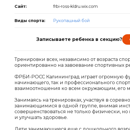
Сайт:
frbi-ross-kldru.wix.com
Виды спорта:
Рукопашный бой
Записываете ребенка в секцию?
Тренировки всех, независимо от возраста с
ориентированно на завоевание спортивных ре
ФРБИ-РОСС Калининград играет огромную фу
начинающего, так и профессионального спортс
взаимоотношения ко всем окружающим, его 
Занимаясь на тренировках, участвуя в сорев
занимающимися в одной группе, внимая инстр
совершенствоваться не только физически, но 
и улучшать здоровье.
Дети занимающиеся еще с дошкольного возра