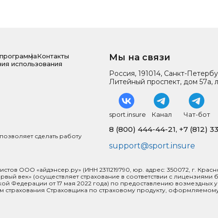
 программа
Контакты
Мы на связи
вия использования
Россия, 191014, Санкт-Петербу
Литейный проспект, дом 57а, л
sport.insure
Канал
Чат-бот
8 (800) 444-44-21
,
+7 (812) 3
о позволяет сделать работу
support@sport.insure
в ООО «айдэнсер.ру» (ИНН 2311219790, юр. адрес: 350072, г. Краснодар,
 первый век» (осуществляет страхование в соответствии с лицензиями
ской Федерации от 17 мая 2022 года) по предоставлению возмездных
овором страхования Страховщика по страховому продукту, оформляемому