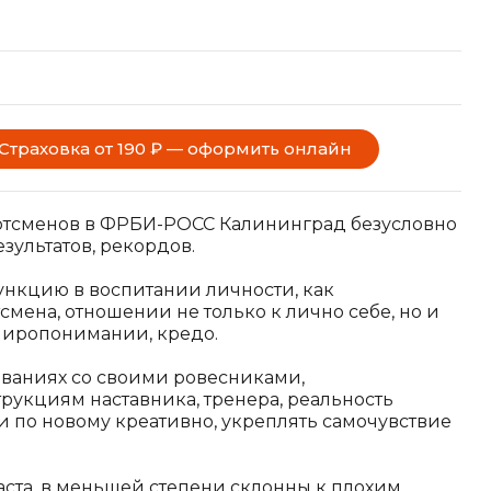
Страховка от 190 ₽ — оформить онлайн
портсменов в ФРБИ-РОСС Калининград безусловно
зультатов, рекордов.
нкцию в воспитании личности, как
мена, отношении не только к лично себе, но и
миропонимании, кредо.
нованиях со своими ровесниками,
укциям наставника, тренера, реальность
и по новому креативно, укреплять самочувствие
ста, в меньшей степени склонны к плохим