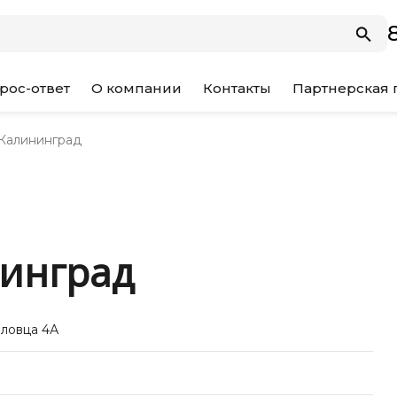
рос-ответ
О компании
Контакты
Партнерская
алининград
инград
оловца 4А